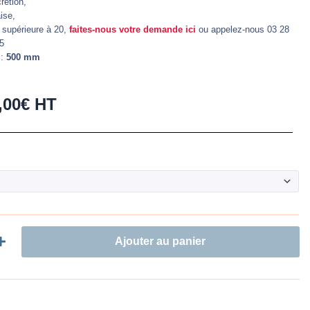
rétion,
ise,
 supérieure à 20,
faites-nous votre demande ici
ou appelez-nous 03 28
 5
:
500 mm
Plage
,00
€
HT
de
prix :
26,50€
à
ane
29,00€
Ajouter au panier
sé