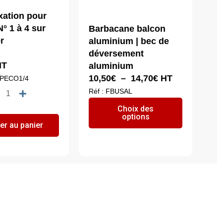
ixation pour
° 1 à 4 sur
Barbacane balcon
r
aluminium | bec de
déversement
T
aluminium
Plage
10,50
€
–
14,70
€
HT
PIPECO1/4
de
quantité
Réf : FBUSAL
prix :
Ce
de
Choix des
10,50€
options
produit
Kit
er au panier
à
a
de
14,70€
plusieurs
fixation
variations.
pour
Les
Pipeco
options
N°
peuvent
1
être
à
choisies
4