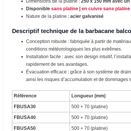
Dimensions de la platine :
250 x 150 mm avec un
Disponible
sans platine
|
en cuivre sans platine
Nature de la platine :
acier galvanisé
Descriptif technique de la barbacane balco
Conception robuste : fabriquée à partir de matéria
conditions météorologiques les plus extrêmes.
Installation facile : avec son design intuitif, l’inst
rapidement de ses avantages.
Évacuation efficace : grâce à son système de drain
ainsi les risques d’accumulation et de dommages s
Référence
Longueur (mm)
FBUSA30
500 + 70 (platine)
FBUSA40
500 + 70 (platine)
FBUSA50
500 + 70 (platine)