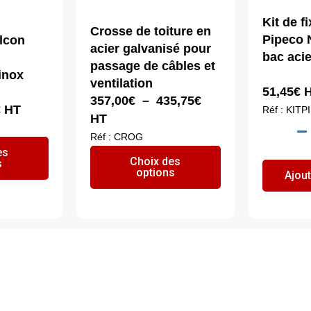
Kit de f
Crosse de toiture en
Pipeco N
lcon
acier galvanisé pour
bac acie
passage de câbles et
inox
ventilation
51,45
€
H
Plage
357,00
€
–
435,75
€
Plage
€
HT
Réf : KIT
de
HT
de
prix :
Réf : CROG
prix :
Ce
es
357,00€
Ce
Choix des
5,35€
s
produit
à
options
produit
Ajout
à
a
435,75€
a
9,20€
plusieurs
plusieurs
variations.
variations.
Les
Les
options
options
peuvent
peuvent
être
être
choisies