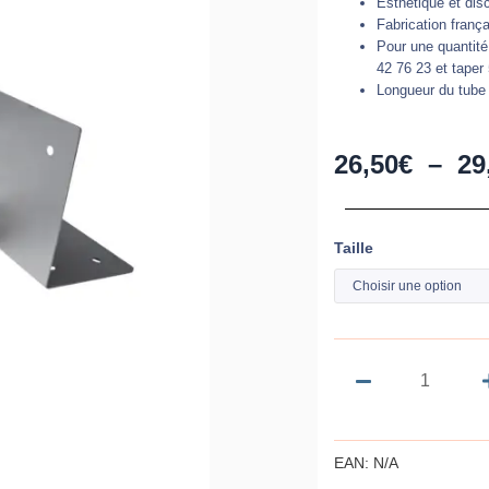
Esthétique et disc
Fabrication frança
Pour une quantité
42 76 23 et taper
Longueur du tube 
26,50
€
–
29
Taille
quantité
de
Barbac
balcon
avec
platine
acier
galvani
EAN:
N/A
|