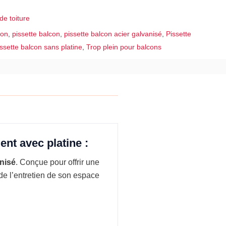
de toiture
ement
con
,
pissette balcon
,
pissette balcon acier galvanisé
,
Pissette
issette balcon sans platine
,
Trop plein pour balcons
nt avec platine :
anisé
. Conçue pour offrir une
 de l’entretien de son espace