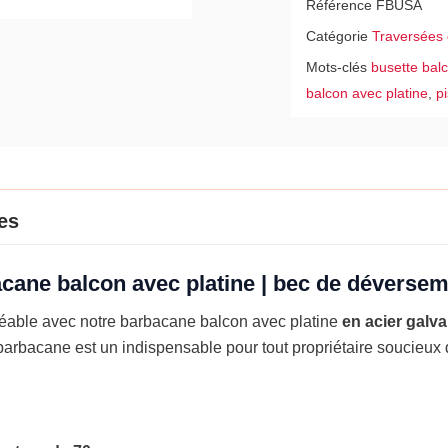
Référence
FBUSA
bec
Catégorie
Traversées 
de
dévers
Mots-clés
busette bal
avec
balcon avec platine
,
p
platine
es
cane balcon avec platine | bec de déverseme
réable avec notre barbacane balcon avec platine
en acier galv
 barbacane est un indispensable pour tout propriétaire soucieux