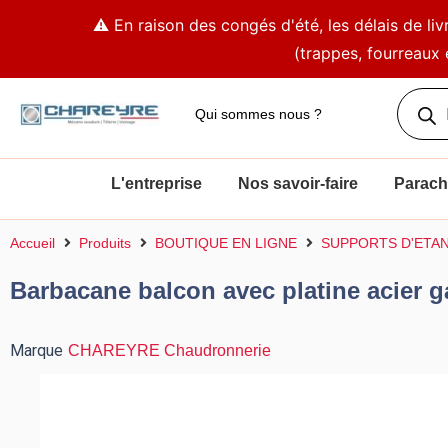
Aller
⚠️ En raison des congés d'été, les délais de l
au
(trappes, fourreaux 
contenu
Recher
de
Qui sommes nous ?
produit
L'entreprise
Nos savoir-faire
Parachè
Accueil
Produits
BOUTIQUE EN LIGNE
SUPPORTS D'ETA
Barbacane balcon avec platine acier g
Marque
CHAREYRE Chaudronnerie