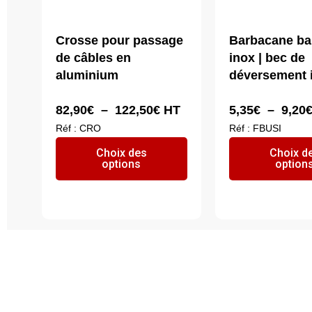
Crosse pour passage
Barbacane ba
de câbles en
inox | bec de
aluminium
déversement 
Plage
82,90
€
–
122,50
€
HT
5,35
€
–
9,20
de
Réf : CRO
Réf : FBUSI
prix :
Ce
Choix des
Choix d
82,90€
options
produit
option
à
a
122,50€
plusieurs
variations.
Les
options
peuvent
être
choisies