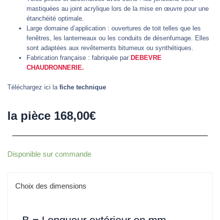
mastiquées au joint acrylique lors de la mise en œuvre pour une
étanchéité optimale.
Large domaine d’application : ouvertures de toit telles que les
fenêtres, les lanterneaux ou les conduits de désenfumage. Elles
sont adaptées aux revêtements bitumeux ou synthétiques.
Fabrication française : fabriquée par
DEBEVRE
CHAUDRONNERIE.
Téléchargez ici la
fiche technique
la pièce
168,00
€
quantité
Disponible sur commande
de
Costière
Choix des dimensions
à
étancher
à