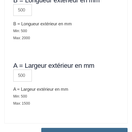
B = Longueur extérieur en mm
bords
pliés
en
B = Longueur extérieur en mm
acier
galvanisé
Min: 500
Max: 2000
A = Largeur extérieur en mm
A = Largeur extérieur en mm
Min: 500
Max: 1500