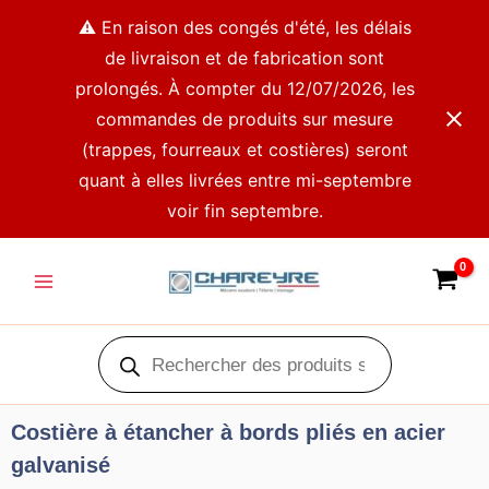
Aller
⚠️ En raison des congés d'été, les délais
au
de livraison et de fabrication sont
contenu
prolongés. À compter du 12/07/2026, les
commandes de produits sur mesure
(trappes, fourreaux et costières) seront
quant à elles livrées entre mi-septembre
voir fin septembre.
Main
Menu
Recherche
de
produits
Costière à étancher à bords pliés en acier
galvanisé