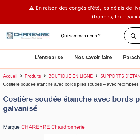
Aller
⚠️ En raison des congés d'été, les délais de l
au
(trappes, fourreaux 
contenu
Recher
de
Qui sommes nous ?
produit
L'entreprise
Nos savoir-faire
Parachè
Accueil
Produits
BOUTIQUE EN LIGNE
SUPPORTS D'ETA
Costière soudée étanche avec bords pliés soudés – avec retombées e
Costière soudée étanche avec bords pl
galvanisé
Marque
CHAREYRE Chaudronnerie