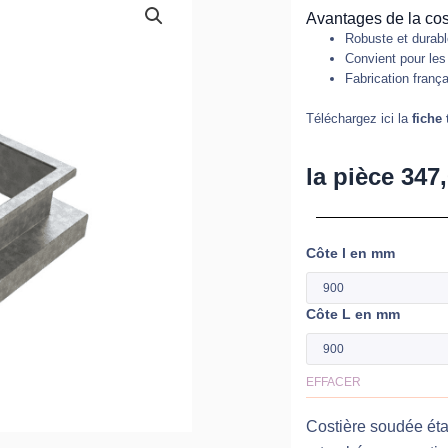
Avantages de la cost
Robuste et durab
Convient pour les
Fabrication franç
Téléchargez ici la
fiche
la pièce
347
Côte l en mm
quantité
de
Costièr
Côte L en mm
soudée
étanche
EFFACER
avec
bords
Costière soudée ét
pliés