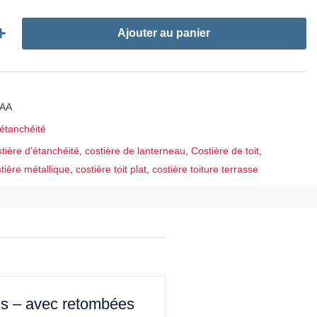
Ajouter au panier
AA
'étanchéité
tière d'étanchéité
,
costière de lanterneau
,
Costière de toit
,
tière métallique
,
costière toit plat
,
costière toiture terrasse
dés – avec retombées