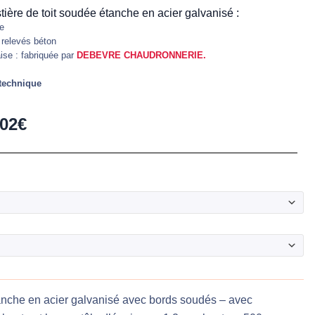
ière de toit soudée étanche en acier galvanisé :
le
 relevés béton
aise : fabriquée par
DEBEVRE CHAUDRONNERIE.
 technique
,02
€
e
anche en acier galvanisé avec bords soudés – avec