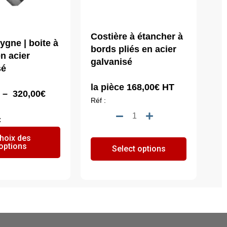
Costière à étancher à
ygne | boite à
bords pliés en acier
n acier
galvanisé
sé
la pièce
168,00
€
HT
Plage
–
320,00
€
Réf :
de
quantité
prix :
C
de
130,00€
Ce
hoix des
Costière
à
options
produit
Select options
à
320,00€
a
étancher
plusieurs
à
variations.
bords
Les
pliés
options
en
peuvent