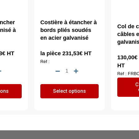
ancher
Costière à étancher à
Col de c
nisé à
bords pliés soudés
câbles e
en acier galvanisé
galvani
3
€
HT
la pièce
231,53
€
HT
130,00
€
Réf :
HT
tité
quantité
Réf : FRB
de
C
ière
Costière
ions
Select options
à
cher
étancher
à
r
bords
anisé
pliés
soudés