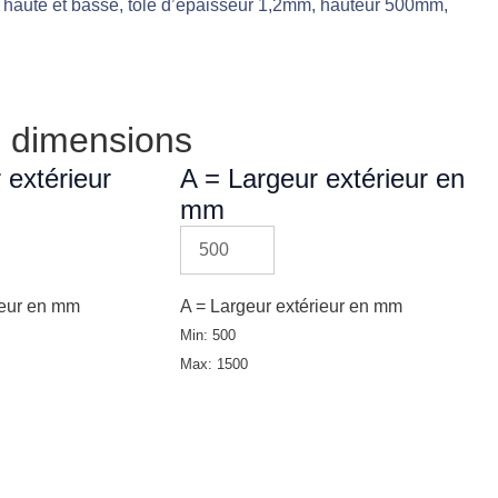
 haute et basse, tôle d’épaisseur 1,2mm, hauteur 500mm,
ées
 dimensions
 extérieur
A = Largeur extérieur en
mm
ieur en mm
A = Largeur extérieur en mm
sé
Min: 500
Max: 1500