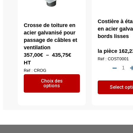
Costière à ét
Crosse de toiture en
en acier galva
acier galvanisé pour
bords lisses
passage de câbles et
ventilation
la pièce
162,2
Plage
357,00
€
–
435,75
€
Réf : COST0001
de
HT
quan
prix :
Réf : CROG
de
357,00€
Ce
Choix des
Cost
à
options
produit
Select opt
à
435,75€
a
étan
plusieurs
en
variations.
acie
Les
galv
options
à
peuvent