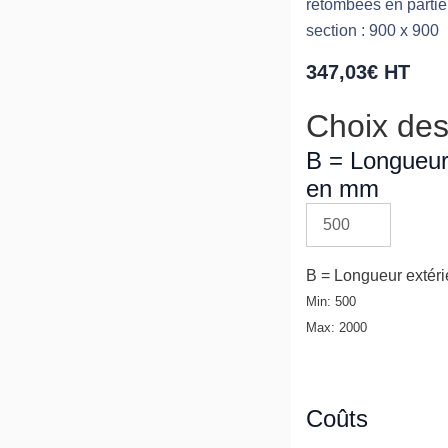
retombées en partie
soudés
section : 900 x 900
-
avec
347,03
€
HT
retomb
Choix des
en
partie
B = Longueur
haute
en mm
et
basse
en
acier
B = Longueur extér
galvani
Min: 500
Max: 2000
Coûts