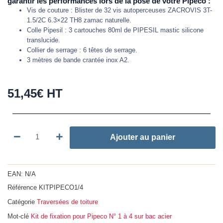
garantir les performances lors de la pose de votre Pipeco :
Vis de couture : Blister de 32 vis autoperceuses ZACROVIS 3T-
1.5/2C 6.3×22 TH8 zamac naturelle.
Colle Pipesil : 3 cartouches 80ml de PIPESIL mastic silicone
translucide.
Collier de serrage : 6 têtes de serrage.
3 mètres de bande crantée inox A2.
51,45
€
HT
quantité
Ajouter au panier
de
Kit
de
EAN:
N/A
fixation
Référence
KITPIPECO1/4
pour
Catégorie
Traversées de toiture
Pipeco
N°
Mot-clé
Kit de fixation pour Pipeco N° 1 à 4 sur bac acier