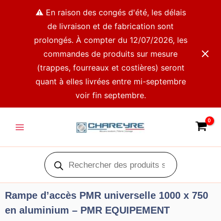
Aller
⚠️ En raison des congés d'été, les délais
au
de livraison et de fabrication sont
contenu
prolongés. À compter du 12/07/2026, les
commandes de produits sur mesure
(trappes, fourreaux et costières) seront
quant à elles livrées entre mi-septembre
voir fin septembre.
Main
Menu
Recherche
de
produits
Rampe d’accès PMR universelle 1000 x 750
en aluminium – PMR EQUIPEMENT