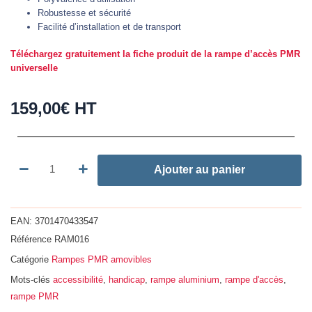
Robustesse et sécurité
Facilité d’installation et de transport
Téléchargez gratuitement la fiche produit de la rampe d’accès PMR
universelle
159,00
€
HT
quantité
Ajouter au panier
de
Rampe
d'accès
EAN:
3701470433547
PMR
Référence
RAM016
universelle
Catégorie
Rampes PMR amovibles
1000
x
Mots-clés
accessibilité
,
handicap
,
rampe aluminium
,
rampe d'accès
,
750
rampe PMR