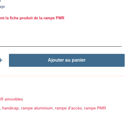
e
age
nt la fiche produit de la rampe PMR
Ajouter au panier
lle
R amovibles
,
handicap
,
rampe aluminium
,
rampe d'accès
,
rampe PMR