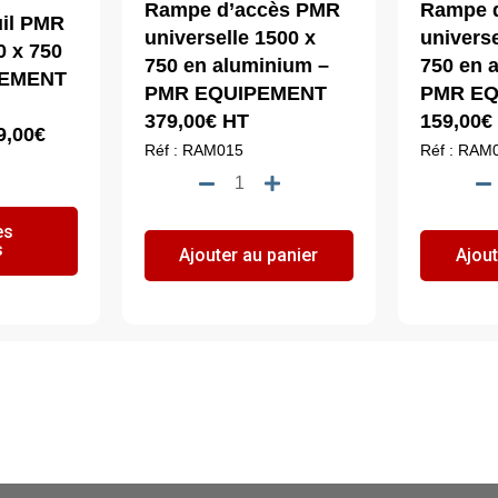
Rampe d’accès PMR
Rampe 
il PMR
universelle 1500 x
universe
0 x 750
750 en aluminium –
750 en 
PEMENT
PMR EQUIPEMENT
PMR E
379,00
€
HT
159,00
€
Plage
9,00
€
Réf : RAM015
Réf : RAM
de
quantité
prix :
de
139,00€
Ce
es
Rampe
à
s
produit
Ajouter au panier
Ajout
d'accès
229,00€
a
PMR
plusieurs
universelle
variations.
1500
Les
x
options
750
peuvent
en
être
aluminium
choisies
-