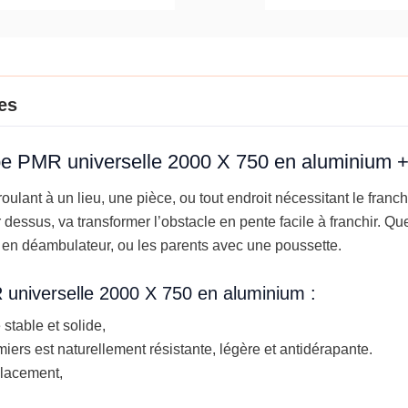
alumin
-
PMR
EQUIP
es
mpe PMR universelle 2000 X 750 en aluminium 
roulant à un lieu, une pièce, ou tout endroit nécessitant le fra
r dessus, va transformer l’obstacle en pente facile à franchir. Q
 en déambulateur, ou les parents avec une poussette.
 universelle 2000 X 750 en aluminium :
table et solide,
miers est naturellement résistante, légère et antidérapante.
placement,