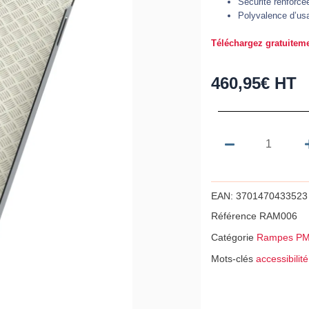
Sécurité renforcé
Polyvalence d’us
Téléchargez gratuiteme
460,95
€
HT
quantité
de
Rampe
d'accès
EAN:
3701470433523
PMR
Référence
RAM006
universe
Catégorie
Rampes PM
2000
Mots-clés
accessibilité
x
750
en