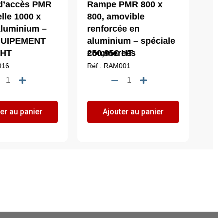
d’accès PMR
Rampe PMR 800 x
lle 1000 x
800, amovible
aluminium –
renforcée en
QUIPEMENT
aluminium – spéciale
HT
commerces
250,95
€
HT
016
Réf : RAM001
quantité
quantité
de
de
Rampe
Rampe
er au panier
Ajouter au panier
d'accès
PMR
PMR
800
universelle
x
1000
800,
x
amovible
750
renforcée
en
en
aluminium
aluminium
-
-