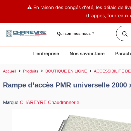
Aller
⚠️ En raison des congés d'été, les délais de l
au
(trappes, fourreaux 
contenu
Recher
de
Qui sommes nous ?
produit
L'entreprise
Nos savoir-faire
Parachè
Accueil
Produits
BOUTIQUE EN LIGNE
ACCESSIBILITE D
Rampe d’accès PMR universelle 2000
Marque
CHAREYRE Chaudronnerie