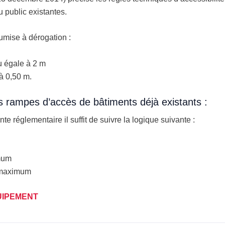
u public existantes.
umise à dérogation :
u égale à 2 m
à 0,50 m.
s rampes d’accès de bâtiments déjà existants :
e réglementaire il suffit de suivre la logique suivante :
mum
 maximum
UIPEMENT