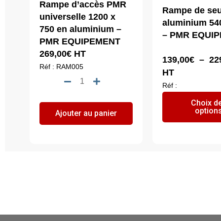
Rampe d’accès PMR
Rampe de seu
universelle 1200 x
aluminium 54
750 en aluminium –
– PMR EQUI
PMR EQUIPEMENT
269,00
€
HT
139,00
€
–
22
Réf : RAM005
HT
quantité
Réf :
de
Choix d
Rampe
option
Ajouter au panier
d'accès
PMR
universelle
1200
x
750
en
aluminium
-