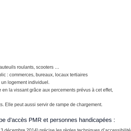
uteuils roulants, scooters …
blic : commerces, bureaux, locaux tertiaires
 un logement individuel.
 en la vissant grâce aux percements prévus à cet effet,
ts. Elle peut aussi servir de rampe de chargement.
ampe d’accès PMR et personnes handicapées :
e 13 décembre 2014) précise les règles techniques d’accessibili