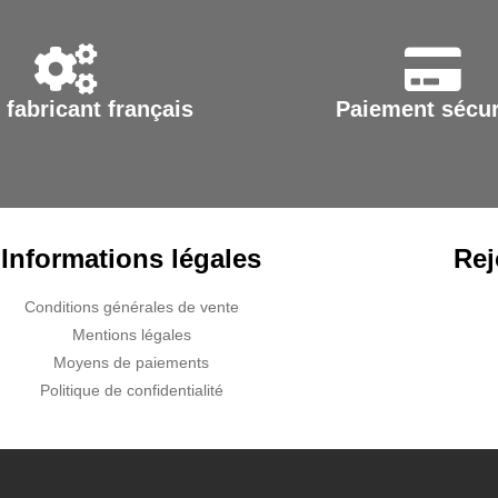
sur
PMR
la
EQUIPEMENT
page
du
 fabricant français
Paiement sécur
produit
Informations légales
Rej
Conditions générales de vente
Mentions légales
Moyens de paiements
Politique de confidentialité