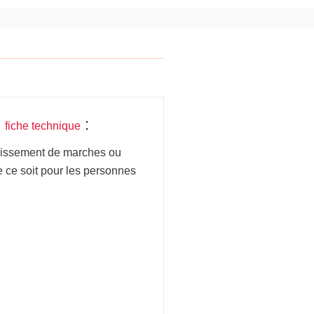
ium
EMENT
+
:
fiche technique
nchissement de marches ou
ue ce soit pour les personnes