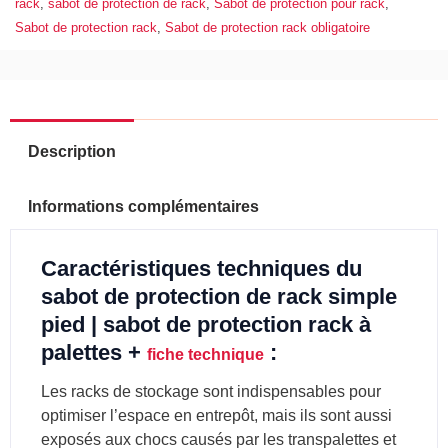
|
rack
,
sabot de protection de rack
,
Sabot de protection pour rack
,
sabot
Sabot de protection rack​
,
Sabot de protection rack obligatoire
de
protection
rack
à
palettes
Description
Informations complémentaires
Caractéristiques techniques du
sabot de protection de rack simple
pied | sabot de protection rack à
palettes +
:
fiche technique
Les racks de stockage sont indispensables pour
optimiser l’espace en entrepôt, mais ils sont aussi
exposés aux chocs causés par les transpalettes et