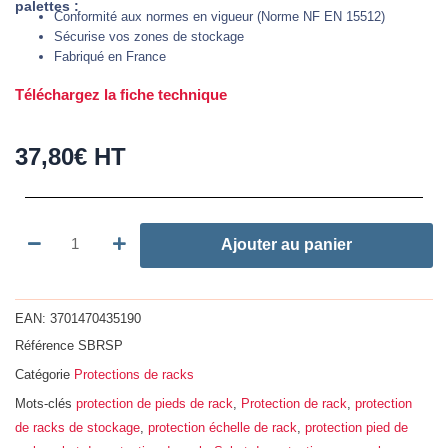
palettes :
Conformité aux normes en vigueur (Norme NF EN 15512)
Sécurise vos zones de stockage
Fabriqué en France
Téléchargez la fiche technique
37,80
€
HT
quantité
Ajouter au panier
de
Sabot
de
EAN:
3701470435190
protection
Référence
SBRSP
de
Catégorie
Protections de racks
rack
simple
Mots-clés
protection de pieds de rack
,
Protection de rack
,
protection
pied
de racks de stockage
,
protection échelle de rack
,
protection pied de