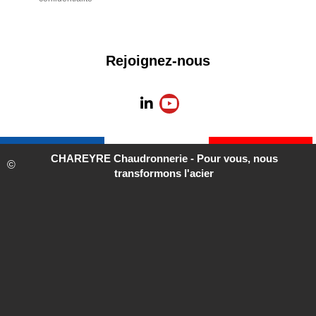
Rejoignez-nous
L
Y
i
o
n
u
k
t
e
u
CHAREYRE Chaudronnerie - Pour vous, nous
d
b
transformons l'acier
i
e
n
-
i
n