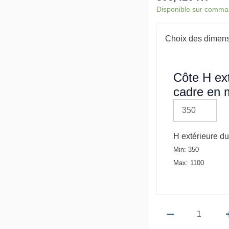
ouvrant
Disponible sur comm
sur
axe
Choix des dimen
Côte H ex
cadre en
H extérieure d
Min: 350
Max: 1100