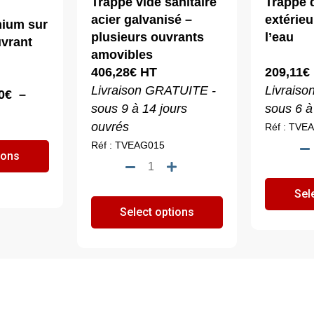
Trappe vide sanitaire
Trappe 
acier galvanisé –
extérieu
nium sur
plusieurs ouvrants
l’eau
vrant
amovibles
406,28
€
HT
209,11
€
Livraison GRATUITE -
Livrais
0
€
–
sous 9 à 14 jours
sous 6 à
ouvrés
Réf : TVE
Réf : TVEAG015
0€
Ce
ions
quantité
produit
de
0€
a
Sel
Trappe
plusieurs
Select options
vide
variations.
sanitaire
Les
acier
options
galvanisé
peuvent
-
être
plusieurs
choisies