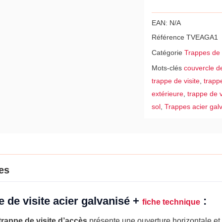
EAN:
N/A
Référence
TVEAGA1
Catégorie
Trappes de 
Mots-clés
couvercle d
trappe de visite
,
trapp
extérieure
,
trappe de v
sol
,
Trappes acier gal
es
e de visite acier galvanisé +
:
fiche technique
trappe de visite d’accès
présente une ouverture horizontale et