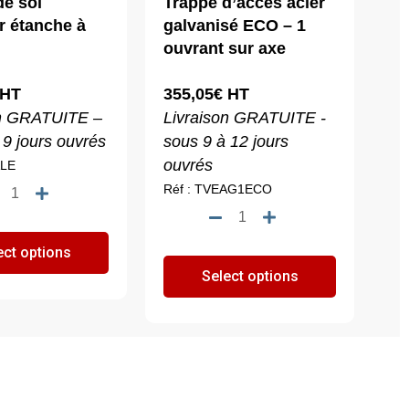
de sol
Trappe d’accès acier
r étanche à
galvanisé ECO – 1
ouvrant sur axe
HT
355,05
€
HT
on GRATUITE –
Livraison GRATUITE -
 9 jours ouvrés
sous 9 à 12 jours
ouvrés
ALE
quantité
Réf : TVEAG1ECO
de
quantité
Trappe
de
ect options
de
Trappe
Select options
sol
d'accès
extérieur
acier
étanche
galvanisé
à
ECO
l'eau
-
1