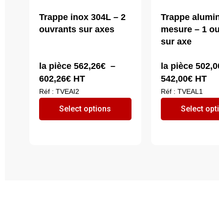
Trappe inox 304L – 2
Trappe alumi
ouvrants sur axes
mesure – 1 ou
sur axe
Plage
Plage
la pièce
562,26
€
–
la pièce
502,0
de
de
602,26
€
HT
542,00
€
HT
prix :
prix :
Réf : TVEAI2
Réf : TVEAL1
562,26€
502,0
Ce
Select options
Select opt
à
à
produit
602,26€
542,0
a
plusieurs
variations.
Les
options
peuvent
être
choisies