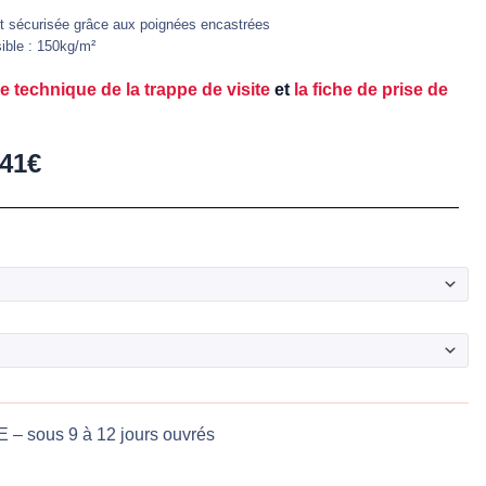
et sécurisée grâce aux poignées encastrées
ible : 150kg/m²
he technique de la trappe de visite
et
la fiche de prise de
,41
€
sé
 – sous 9 à 12 jours ouvrés