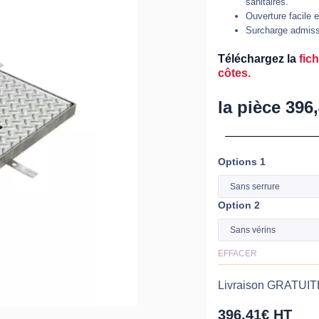
sanitaires.
Ouverture facile 
Surcharge admiss
Téléchargez la
fic
côtes.
la pièce
396
Options 1
quantité
de
Trappe
Option 2
de
visite
EFFACER
acier
galvani
Livraison GRATUITE
-
1
396,41
€
HT