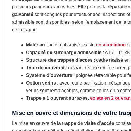
plusieurs panneaux amovibles. Elle permet la
réparation
galvanisé
sont conçues pour effectuer des inspections e
admissible sont disponibles, selon l’emplacement de la tr
de la trappe.
Matériau
: acier galvanisé, existe
en aluminium
o
Capacité de surcharge admissible
: A15 – 15 kN
Structure des trappes d’accès
: cadre réalisé en
Type de couvrant
: ouvrant réalisé en tôle acier
Système d’ouverture
: poignée rétractable pour fac
Option vérins
: avec rotule par fixation mécanique :
vérins sont remplaçables, comme celles d’un coffre
Trappe à 1 ouvrant sur axes,
existe en 2 ouvran
Mise en ouvre et dimensions de votre trapp
La mise en œuvre de la
trappe de visite d’accès
consiste
permettent deux méthodes d’installation : il peut être
scel