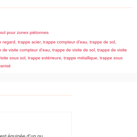
sol pour zones piétonnes
e regard
,
trappe acier
,
trappe compteur d'eau
,
trappe de sol
,
e de visite compteur d'eau
,
trappe de visite de sol
,
trappe de visite
isite sous sol
,
trappe extérieure
,
trappe métallique
,
trappe sous
vanisé
 est équipée d’un ou