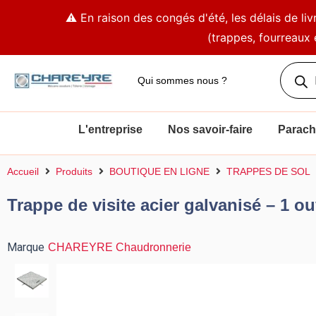
Aller
⚠️ En raison des congés d'été, les délais de l
au
(trappes, fourreaux 
contenu
Recher
de
Qui sommes nous ?
produit
L'entreprise
Nos savoir-faire
Parachè
Accueil
Produits
BOUTIQUE EN LIGNE
TRAPPES DE SOL
Trappe de visite acier galvanisé – 1 o
Marque
CHAREYRE Chaudronnerie