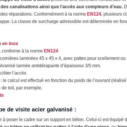
 des canalisations ainsi que l’accès aux compteurs d’eau.
D
t des réparations. Conformément à la norme
EN124
, plusieurs 
appe. La classe de surcharge admissible est déterminée en fonc
u
en inox
, conforme à la norme
EN124
 cornières laminées 45 x 45 x 4, avec pattes pour scellement ou f
 galvanisé larmée antidérapante d’épaisseur 3/5 mm.
iliter l’accès
 le calcul est effectué en fonction du poids de l’ouvrant (réalisé
 de toit, par exemple.
ts
e de visite acier galvanisé :
 à poser le cadre sur un support en béton. Celui-ci est équipé d
lé au béton en vrillant les pattes à l’aide d’une pince
, ou
bien