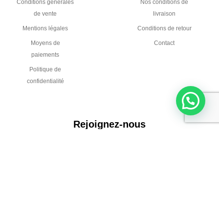
Conditions générales
Nos conditions de
de vente
livraison
Mentions légales
Conditions de retour
Moyens de
Contact
paiements
Politique de
confidentialité
Rejoignez-nous
L
Y
i
o
n
u
k
t
e
u
CHAREYRE Chaudronnerie - Pour vous, nous
d
b
transformons l'acier
i
e