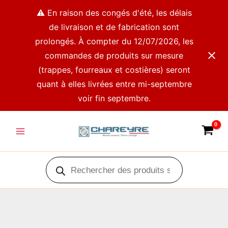
Aller
⚠️ En raison des congés d'été, les délais
au
de livraison et de fabrication sont
contenu
prolongés. À compter du 12/07/2026, les
commandes de produits sur mesure
(trappes, fourreaux et costières) seront
quant à elles livrées entre mi-septembre
voir fin septembre.
Main
Menu
Recherche
de
produits