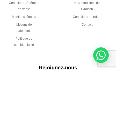
Conditions générales
Nos conditions de
de vente
livraison
Mentions légales
Conditions de retour
Moyens de
Contact
paiements
Politique de
confidentialité
Rejoignez-nous
L
Y
i
o
n
u
k
t
e
u
CHAREYRE Chaudronnerie - Pour vous, nous
d
b
transformons l'acier
i
e