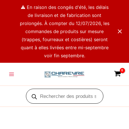
Aller
⚠️ En raison des congés d'été, les délais
au
de livraison et de fabrication sont
contenu
prolongés. À compter du 12/07/2026, les
commandes de produits sur mesure
(trappes, fourreaux et costières) seront
quant à elles livrées entre mi-septembre
voir fin septembre.
Main
Menu
Recherche
de
produits