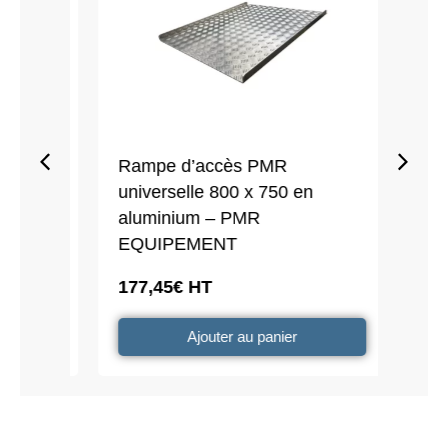
Rampe d’accès PMR
Préca
universelle 800 x 750 en
menu
aluminium – PMR
en in
EQUIPEMENT
32,6
177,45
€
HT
Ajouter au panier